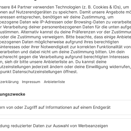
PODCAST BEI BARBARA SCHÖNEBERGE
men geboren. Sie absolvierte ihr Volontariat bei
Sky Deutschlan
eld-Reporterin bei
Sport1
. im März 2017 wechselte sie zur
RT
llbundesliga. Seit 2020 moderiert
Laura Wontorra
"
Grill den
. In 2024 stand sie außerdem auch im Zuge der EM-Berichterst
 gibt es noch mehr Persönlichk
Mit den Waffeln einer Frau