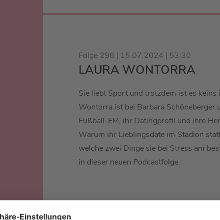
Folge 296 | 15.07.2024 | 53:30
LAURA WONTORRA
Sie liebt Sport und trotzdem ist es keins 
Wontorra ist bei Barbara Schöneberger u
Fußball-EM, ihr Datingprofil und ihre H
Warum ihr Lieblingsdate im Stadion sta
welche zwei Dinge sie bei Stress am best
in dieser neuen Podcastfolge.