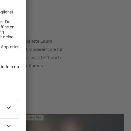
R
d.
Danach arbeitete
Laura
L Group
, dort moderiert sie für
 Henssler
" und seit 2021 auch
attung vor der Kamera.
eiten
Mit den Waffeln einer Frau