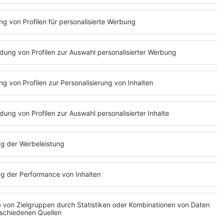
PODCAST#292 JENS
RIEWA
Jens Riewa bei Barbara Schöneberger im
Podcast über Drohnen, seine Vogelspinne
und Paparazzi.
MEHR LESEN