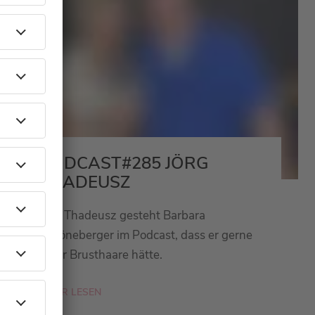
PODCAST#285 JÖRG
THADEUSZ
Jörg Thadeusz gesteht Barbara
Schöneberger im Podcast, dass er gerne
mehr Brusthaare hätte.
MEHR LESEN