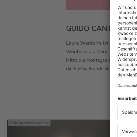
GUIDO CANTZ IM 
Laura Wontorra
ist 1989 in Bre
Wontorra
als Moderatorin und F
Nitro
die Montagsshow der Fußba
die Fußballbundesliga bei
DAZN
Hier
Mit den Waffeln einer Frau