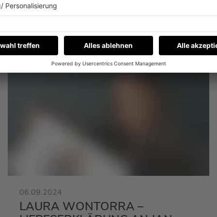
News zu Laura Wontorra
06.09.2024
LAURA WONTORRA –