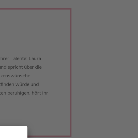
ihrer Talente: Laura
nd spricht über die
erzenswünsche.
ttfinden würde und
en beruhigen, hört ihr