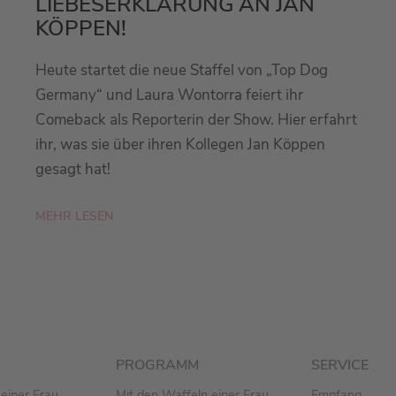
LIEBESERKLÄRUNG AN JAN
KÖPPEN!
Heute startet die neue Staffel von „Top Dog
Germany“ und Laura Wontorra feiert ihr
Comeback als Reporterin der Show. Hier erfahrt
ihr, was sie über ihren Kollegen Jan Köppen
gesagt hat!
MEHR LESEN
PROGRAMM
SERVICE
einer Frau
Mit den Waffeln einer Frau
Empfang