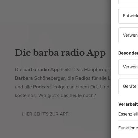
Die barba radio App
Die
barba radio App
heißt: Das Hauptprogramm von
Barbara Schöneberger
, die
Radios
für alle Lebenslagen
und alle
Podcast
-Folgen an einem Ort. Und das auch no
kostenlos. Wo gibt's das heute noch?
HIER GEHT’S ZUR APP!