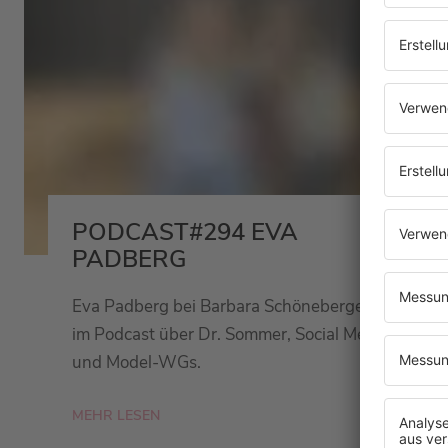
PODCAST#294 EVA
PADBERG
Eva Padberg bei Barbara Schöneberger
im Podcast über Dr. Sommer, Social Media
und Model-WGs.
MEHR LESEN