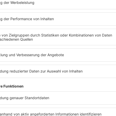
Da werden selbst echte Cowboys schwa
Schönebergers Waffeln machen sogar A
The BossHoss gesprächig. Das Trio spri
The Voice und warum es schwer ist, das
einfach mal ausgeschaltet zu lassen.
ews zu Barbara Schönebergers
Mit den Waffeln einer Frau