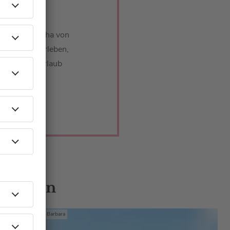
ch! Barbara
lec und Sascha von
cht über Tourleben,
 Handy im Urlaub
 Gästen
Frühstück bei Barbara