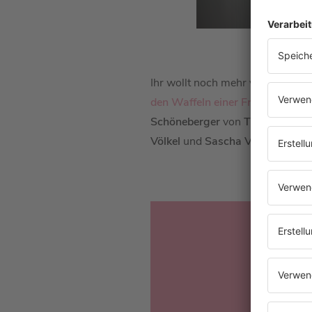
Ihr wollt noch mehr von
Alec Völ
den Waffeln einer Frau
“ von
Bar
Schöneberger
von
The BossHo
Völkel
und
Sascha Vollmer
von