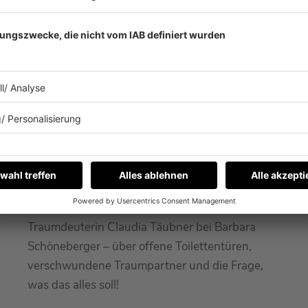
#400 SOMMERSPEZIAL: AUS
DER COMMUNITY: DIE
TRAUMDEUTERIN
Traumdeuterin Claudia Täubner bei Barbara
Schöneberger – über offene Toilettentüren,
verschwundene Traumpartner und die Frage,
was das alles soll!