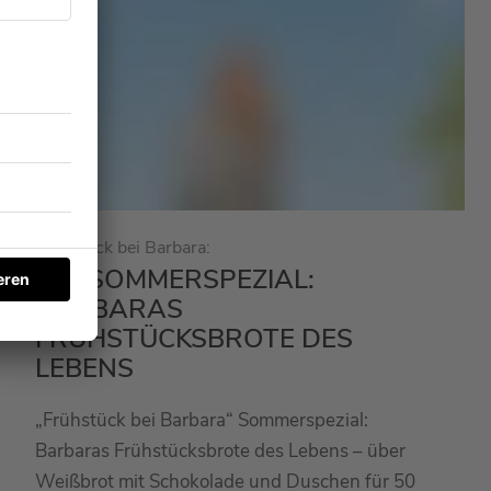
Frühstück bei Barbara:
#97 SOMMERSPEZIAL:
BARBARAS
FRÜHSTÜCKSBROTE DES
LEBENS
„Frühstück bei Barbara“ Sommerspezial:
Barbaras Frühstücksbrote des Lebens – über
Weißbrot mit Schokolade und Duschen für 50