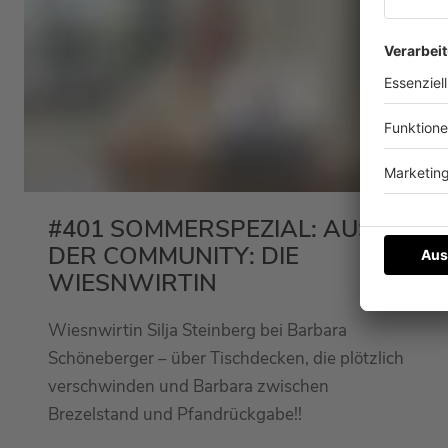
#401 SOMMERSPEZIAL: AUS
DER COMMUNITY: DIE
WIESNWIRTIN
Wiesnwirtin Silja Steinberg bei Barbara
Schöneberger – über Tischdecken, die plötzlich
verschwinden und Barbara zwischen
Brezelstand und Pfandrückgabe!!