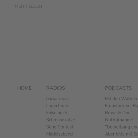
MEHR LESEN
HOME
RADIOS
PODCASTS
barba radio
Mit den Waffeln 
Lagerfeuer
Frühstück bei B
Füße hoch
Brave & One
Schmusekatze
NotAufnahme
Song Contest
"Bewerbung und 
Mädelsabend
Aber bitte mit S