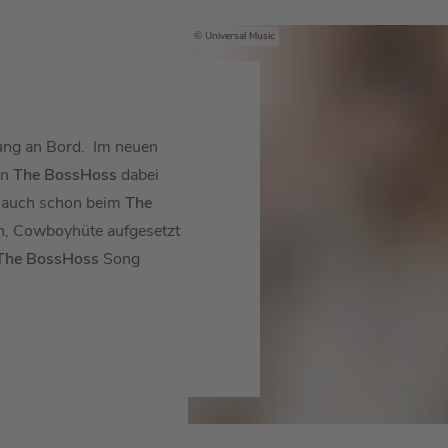
Universal Music
zung an Bord. Im neuen
on
The BossHoss
dabei
r auch schon beim
The
an, Cowboyhüte aufgesetzt
he BossHoss
Song