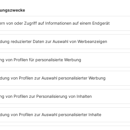
kel
und
Sascha Vollmer
von
The BossHoss
erfahren? Dann hör
bara Schöneberger
mit den Jungs von
The BossHoss
an. Dort 
ss
erfahren, wie sie ihre Songs schreiben. Hier könnt ihr die Pod
The BossHoss
nachhören:
Folge 17 | 18.03.2019 | 48:53
THE BOSSHOSS