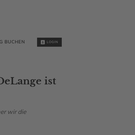
G BUCHEN
LOGIN
DeLange ist
r wir die