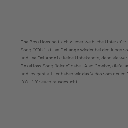
The BossHoss
holt sich wieder weibliche Unterstüt
Song “YOU” ist
Ilse DeLange
wieder bei den Jungs v
und
Ilse DeLange
ist keine Unbekannte, denn sie wa
BossHoss
Song “Jolene” dabei. Also Cowboystiefel 
und los geht’s. Hier haben wir das Video vom neuen
T
“YOU” für euch rausgesucht.