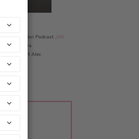
t euch doch den
Podcast
„
Mit
konnte
Barbara
cast-Folge mi
t Alec