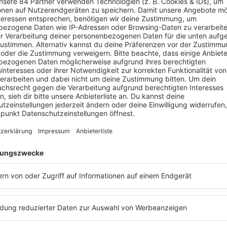
 Podcasts zum
ür unterwegs.
P CRIMES: DIE DUNKLE SEITE DER 90E