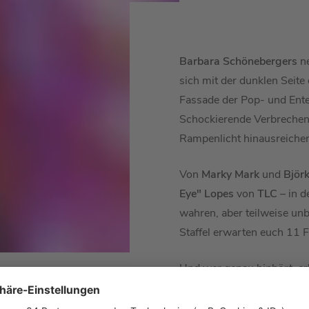
Barbara Schönebergers
n
sich mit der dunklen Seite
Fassade der Pop- und Ente
Schockierende Verbrechen 
Rampenlicht hinausreiche
Von
Marky Mark
und
Björ
Eye" Lopes
von
TLC
– in 
wahren, aber teilweise unb
Staffel erwarten euch 11 F
Und wer genau hinhört, er
radio
-Welt: Podcast Prod