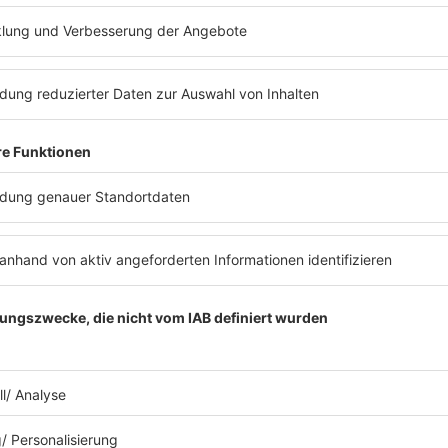
EIHNACHTSSPECIAL
DIMEBAG DARRE
INFO
BÜHNE
Folge 20
27.11.2025
ÄCHTE HÖLLE
O. J. SIMPSON
INFO
BLUTSPUR
Folge 18
13.11.2025
ROUPIES, GEWALT &
DER BIERKÖNIG
INFO
HINRICHTUNG
Folge 16
30.10.2025
SCHÜSSE IN DER
SNOOP DOGGY 
INFO
Folge 14
08.05.2025
– DER MANN, DER
POP CRIMES – 