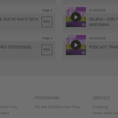
Folge 4
27.02.2025
HE SUCHE NACH SICH
SELENA – DER
INFO
MADONNA
Folge 2
18.02.2025
ÖRKS TODESENGEL
PODCAST TRAI
INFO
PROGRAMM
SERVICE
einer Frau
Mit den Waffeln einer Frau
Empfang
arbara
barba radio A