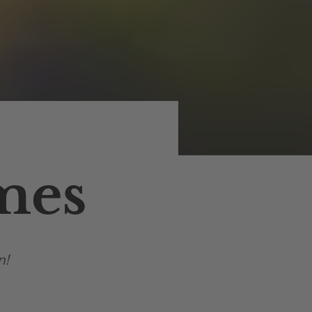
mes
n!