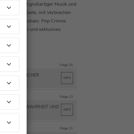
 Jahrzehnt mit großartiger Musik und
 eine dunkle Seite, mit Verbrechen
n oder Kurt Cobain. Pop Crimes
 zu den Fällen und exklusives
Folge 25
ANDO – TÖDLICHER
INFO
Folge 23
– ZWISCHEN WAHRHEIT UND
INFO
Folge 21