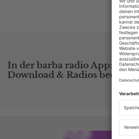
In der barba radio App: Alle
Download & Radios bequem f
PO