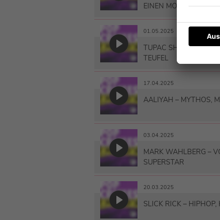
EINEN MORD ERFAND
01.05.2025
TUPAC SHAKUR – DER
TEUFEL
17.04.2025
AALIYAH – MYTHOS, 
03.04.2025
MARK WAHLBERG – V
SUPERSTAR
20.03.2025
SLICK RICK – HIPHOP