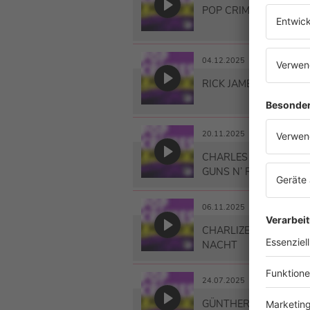
POP CRIMES – DAS W
04.12.2025
RICK JAMES – FÜNF N
20.11.2025
CHARLES MANSON – G
GUNS N’ ROSES
06.11.2025
CHARLIZE THERON – 
NACHT
24.07.2025
GÜNTHER KAUFMANN 