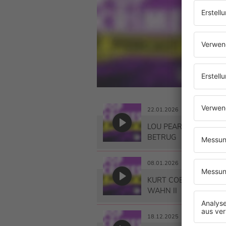
Star
eine
und 
erzä
Mate
22.01.2026
LOU PEARLMAN – DER
BETRUG
08.01.2026
KURT COBAIN – ZWI
WAHN II
18.12.2025