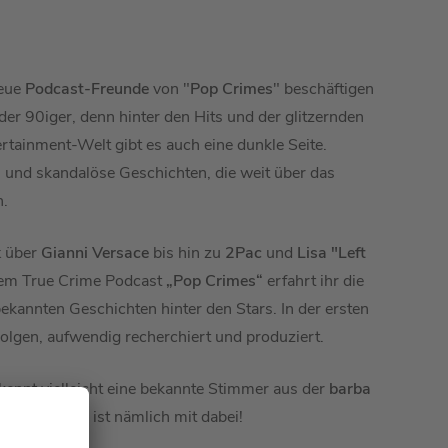
eue
Podcast-Freunde
von "
Pop Crimes
" beschäftigen
 der 90iger, denn hinter den Hits und der glitzernden
rtainment-Welt gibt es auch eine dunkle Seite.
und skandalöse Geschichten, die weit über das
n.
k
über
Gianni Versace
bis hin zu
2Pac
und
Lisa "Left
dem True Crime Podcast
„Pop Crimes“
erfahrt ihr die
ekannten Geschichten hinter den Stars. In der ersten
olgen, aufwendig recherchiert und produziert.
kennt vielleicht eine bekannte Stimmer aus der
barba
ucer
Clemens
ist nämlich mit dabei!