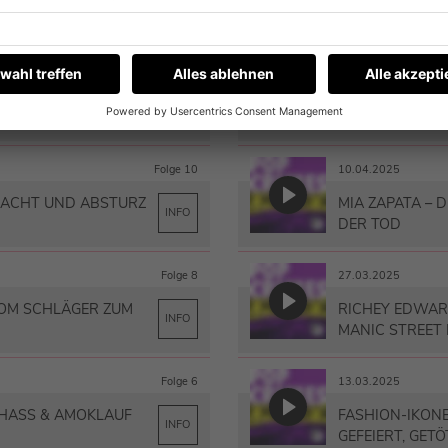
INFO
Folge 12
24.04.2025
 DEAL MIT DEM
VARG VIKERNES
INFO
BRENNENDE KI
Folge 10
10.04.2025
MACHT UND ABSTURZ
MIA ZAPATA – 
INFO
DER TOD
Folge 8
27.03.2025
OM SCHLÄGER ZUM
RICHEY EDWARD
INFO
MANIC STREET
Folge 6
13.03.2025
, HASS & AMOKLAUF
FASHION-IKONE
INFO
GEFEIERT, GETÖ