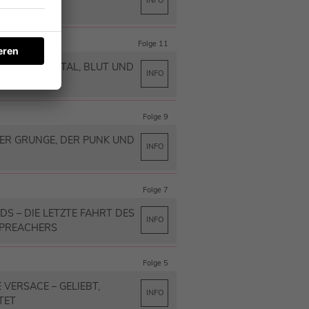
INFO
Folge 11
 – BLACK METAL, BLUT UND
INFO
RCHEN
Folge 9
DER GRUNGE, DER PUNK UND
INFO
Folge 7
S – DIE LETZTE FAHRT DES
INFO
 PREACHERS
Folge 5
 VERSACE – GELIEBT,
INFO
TET