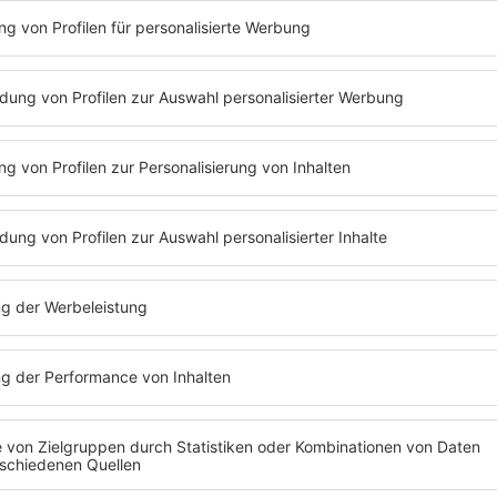
s, Hits und Skandale - darum gings in den 90ern gerne mal. Ein
r unfassbaren Popkultur. Aber dahinter verbirgt sich auch gerne
skandalösen Geschichten. Egal ob Snoop Dogg, Charlize Thero
hlt die wahren Geschichten hinter den Stars. Alle weiteren Infos
rial findet ihr auf 90s90s.de
Folge 26
15.01.2026
 BACKSTREET-BOYS-
CHRISTIAN BR
INFO
BESCHÜTZER
Folge 24
08.01.2026
SCHEN WAHRHEIT UND
KURT COBAIN 
INFO
WAHN I
Folge 22
11.12.2025