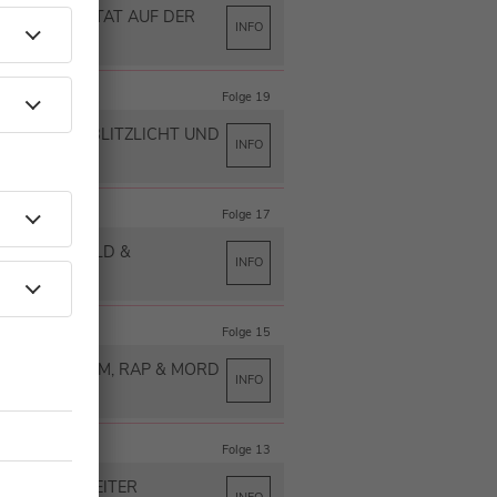
LL – ATTENTAT AUF DER
INFO
Folge 19
 – ZWISCHEN BLITZLICHT UND
INFO
Folge 17
 – PARTY, GELD &
INFO
Folge 15
DOGG – RUHM, RAP & MORD
INFO
Folge 13
SO GEHT'S WEITER