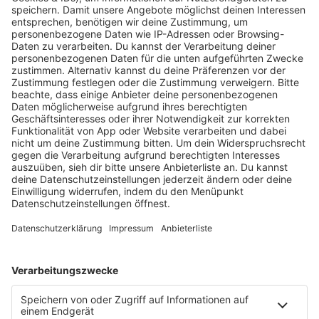
PODCAST-GÄSTE: MEHR NEWS
HOME
RADIOS
barba radio
Lagerfeuer
Füße hoch
Schmusekatze
Song Contest
Mädelsabend
KnickKnack
Dinnerparty
Ich hasse Sport
Sonntag Morgen
Strandbar