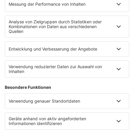
Mit den Waffeln einer Frau
SERVICE
Empfang
barba radio App
Impressum
Datenschutz
Datenschutz Facebook & Instagram
Datenschutzeinstellungen
Clubbedingungen
Allgemeine Teilnahmebedingungen
Werbung schalten
Waffel-Werbepartner
80s80s.de
90s90s.de
Schlagerplanetradio.com
1deutsch.de