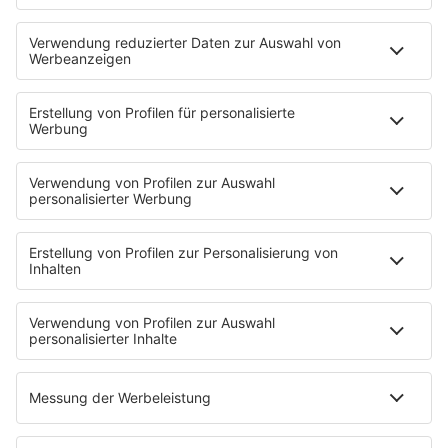
Putzfimmel
Deutschpop
Deutsche Liebeslieder
PODCASTS
Mit den Waffeln einer Frau
Frühstück bei Barbara
Brave & One
NotAufnahme
"Bewerbung und Karriere"
Aber bitte mit Schlager
Erdbeerkäse
Fitness mit M.A.R.K
Glück in Worten
Todesursache
Niemand muss ein Promi sein
PROGRAMM