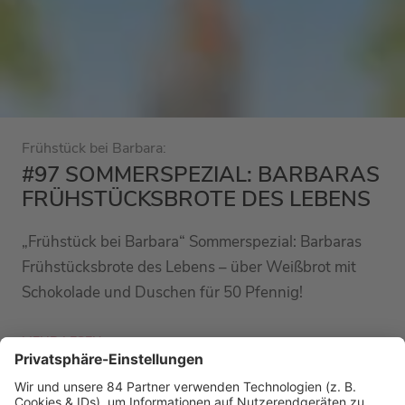
Frühstück bei Barbara:
#97 SOMMERSPEZIAL: BARBARAS
FRÜHSTÜCKSBROTE DES LEBENS
„Frühstück bei Barbara“ Sommerspezial: Barbaras
Frühstücksbrote des Lebens – über Weißbrot mit
Schokolade und Duschen für 50 Pfennig!
MEHR LESEN