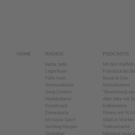
HOME
RADIOS
PODCASTS
barba radio
Mit den Waffeln 
Lagerfeuer
Frühstück bei B
Füße hoch
Brave & One
Schmusekatze
NotAufnahme
Song Contest
"Bewerbung und 
Mädelsabend
Aber bitte mit S
KnickKnack
Erdbeerkäse
Dinnerparty
Fitness mit M.A.
Ich hasse Sport
Glück in Worten
Sonntag Morgen
Todesursache
Strandbar
Niemand muss ei