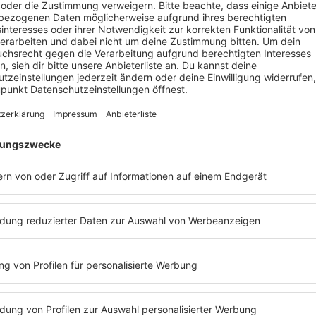
ür euch, was alle erogenen Zonen bedienen kann.
Barbaras Radi