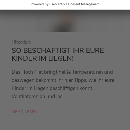
Hitzetipp:
SO BESCHÄFTIGT IHR EURE
KINDER IM LIEGEN!
Das Hoch Piet bringt heiße Temperaturen und
deswegen bekommt ihr hier Tipps, wie ihr eure
Kinder im Liegen beschäftigen könnt.
Ventilatoren an und los!
MEHR LESEN