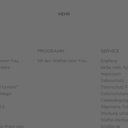
MEHR
PROGRAMM
SERVICE
einer Frau
Mit den Waffeln einer Frau
Empfang
arbara
barba radio A
Impressum
Datenschutz
Karriere"
Datenschutz F
chlager
Datenschutzei
Clubbedingun
R.K
Allgemeine Te
Werbung schal
Waffel-Werbe
n Promi sein
80s80s.de