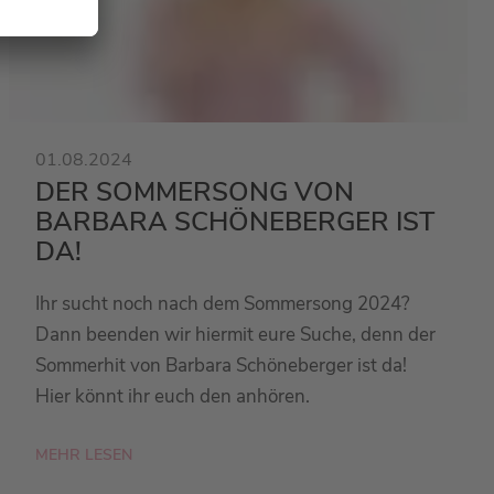
01.08.2024
DER SOMMERSONG VON
BARBARA SCHÖNEBERGER IST
DA!
Ihr sucht noch nach dem Sommersong 2024?
Dann beenden wir hiermit eure Suche, denn der
Sommerhit von Barbara Schöneberger ist da!
Hier könnt ihr euch den anhören.
MEHR LESEN