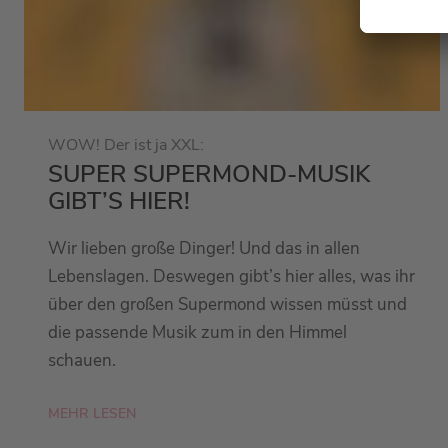
WOW! Der ist ja XXL:
SUPER SUPERMOND-MUSIK
GIBT’S HIER!
Wir lieben große Dinger! Und das in allen
Lebenslagen. Deswegen gibt’s hier alles, was ihr
über den großen Supermond wissen müsst und
die passende Musik zum in den Himmel
schauen.
MEHR LESEN