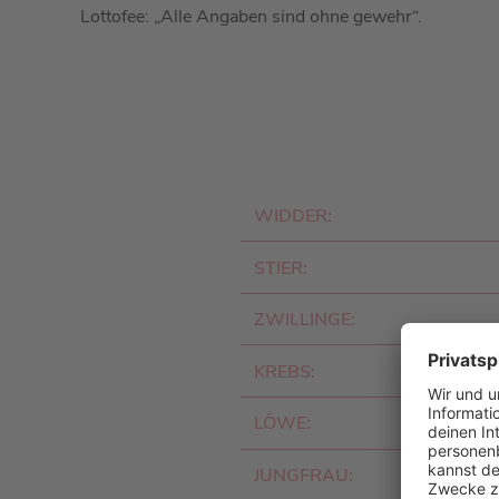
Lottofee: „Alle Angaben sind ohne gewehr“.
WIDDER:
STIER:
ZWILLINGE:
KREBS:
LÖWE:
JUNGFRAU: