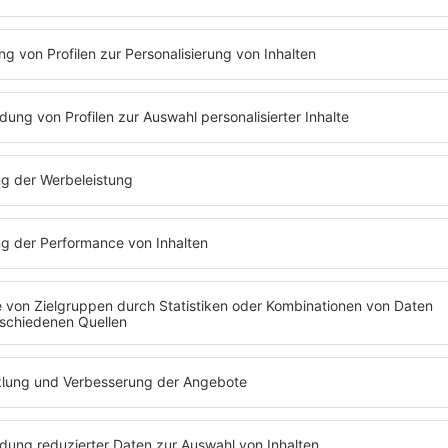
T ABSPIELEN
KNICKKNACK
Es läuft:
Moby mit I Like It