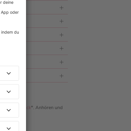
o "
KnickKnack
"
. Anhören und