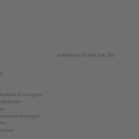
WEIHNACHTSMUSIK.FM
pp
acebook & Instagram
nstellungen
gen
ilnahmebedingungen
ten
partner