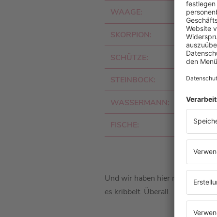
WAAGE:
SKORPION:
SCHÜTZE:
STEINBOCK:
WASSERMANN:
FISCHE:
Und wir haben hier noch etwas f
es kribbelt. Überall.